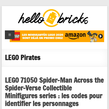
HelloBricks
Blog LEGO,
nouveaut�s
2022,
MOCs et
LEGO Pirates
reviews
LEGO 71050 Spider-Man Across the
Spider-Verse Collectible
Minifigures series : les codes pour
identifier les personnages