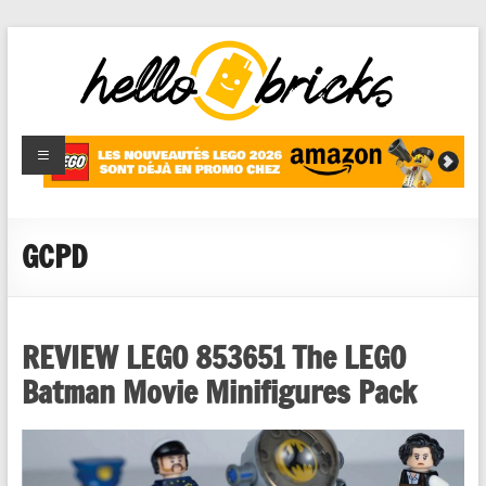
HelloBricks
Blog LEGO,
nouveaut�s
2022,
MOCs et
GCPD
reviews
REVIEW LEGO 853651 The LEGO
Batman Movie Minifigures Pack