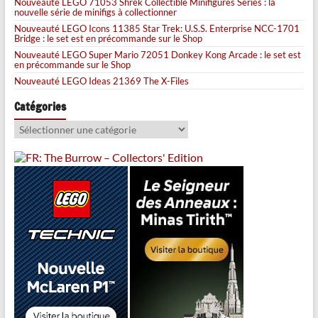
Nouveauté LEGO 71053 Shrek Collectible Minifigures Series : la
nouvelle série de minifigs à collectionner
Nouveauté LEGO Icons 11385 Star Trek: U.S.S. Enterprise NCC-1701
Bridge : le set est en précommande sur le Shop
Nouveauté LEGO Super Mario 72051 Donkey Kong Arcade : le set est
en précommande sur le Shop
Nouveauté LEGO Ideas 21369 The X-Files
Catégories
Catégories