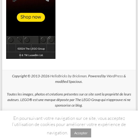
Copyright © 2013-2026
HelloBricks by Brickman
. Powered by
WordPress
&
modified Spacious.
Toutes les images, photos et créations présentes sur ce site sont la propriété de leurs
auteurs. LEGO® est une marque déposée par The LEGO Group qui n'approuve ni ne
sponsorise ce blog.
En poursuivant votre navigation sur ce site, vous acceptez
HelloBricks participe au Programme Partenaires d'Amazon EU, un programme
d'affiliation conçu pour permettre à des sites de percevoir une rémunération grace à
l’utilisation de cookies pour améliorer votre expérience de
la création de liens vers Amazon.fr
navigation.
Accepter