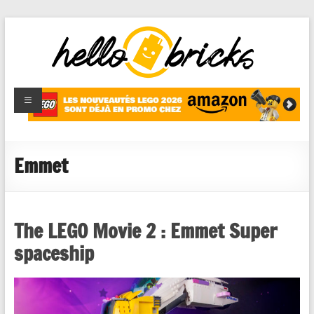
HelloBricks
Blog LEGO,
nouveaut�s
2022,
MOCs et
Emmet
reviews
The LEGO Movie 2 : Emmet Super
spaceship