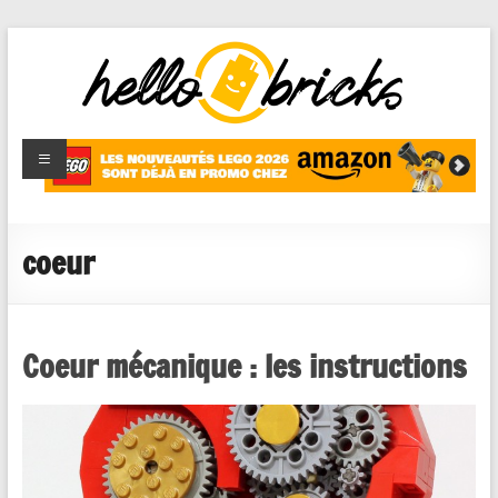
HelloBricks
Blog LEGO,
nouveaut�s
2022,
MOCs et
coeur
reviews
Coeur mécanique : les instructions