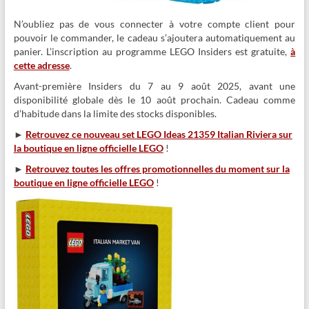
N’oubliez pas de vous connecter à votre compte client pour
pouvoir le commander, le cadeau s’ajoutera automatiquement au
panier. L’inscription au programme LEGO Insiders est gratuite,
à
cette adresse
.
Avant-première Insiders du 7 au 9 août 2025, avant une
disponibilité globale dès le 10 août prochain. Cadeau comme
d’habitude dans la limite des stocks disponibles.
►
Retrouvez ce nouveau set LEGO Ideas 21359 Italian Riviera sur
la boutique en ligne officielle LEGO
!
►
Retrouvez toutes les offres promotionnelles du moment sur la
boutique en ligne officielle LEGO
!