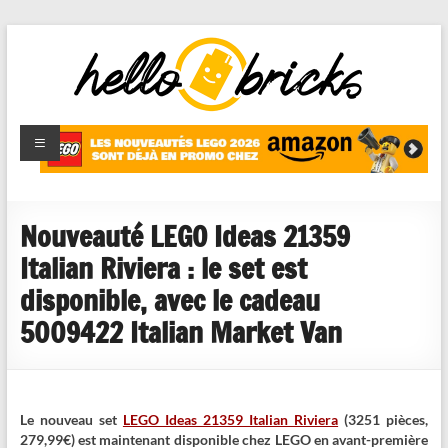
HelloBricks
Blog LEGO,
nouveaut�s
2022,
MOCs et
Nouveauté LEGO Ideas 21359
reviews
Italian Riviera : le set est
disponible, avec le cadeau
5009422 Italian Market Van
Le nouveau set
LEGO Ideas 21359 Italian Riviera
(3251 pièces,
279,99€) est maintenant disponible chez LEGO en avant-première