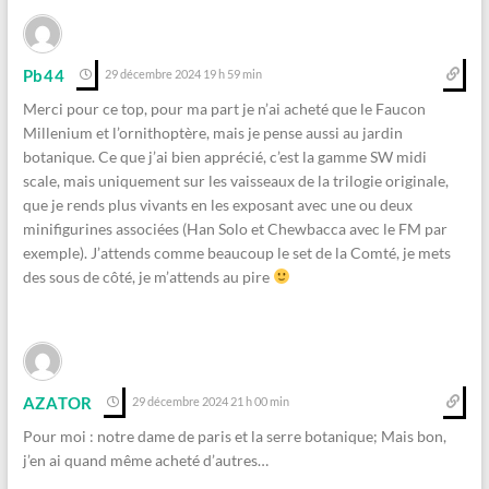
Pb44
29 décembre 2024 19 h 59 min
Merci pour ce top, pour ma part je n’ai acheté que le Faucon
Millenium et l’ornithoptère, mais je pense aussi au jardin
botanique. Ce que j’ai bien apprécié, c’est la gamme SW midi
scale, mais uniquement sur les vaisseaux de la trilogie originale,
que je rends plus vivants en les exposant avec une ou deux
minifigurines associées (Han Solo et Chewbacca avec le FM par
exemple). J’attends comme beaucoup le set de la Comté, je mets
des sous de côté, je m’attends au pire
AZATOR
29 décembre 2024 21 h 00 min
Pour moi : notre dame de paris et la serre botanique; Mais bon,
j’en ai quand même acheté d’autres…