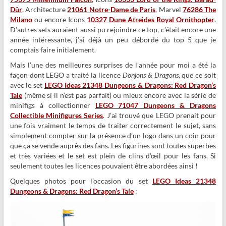
Dûr
, Architecture
21061 Notre-Dame de Paris
, Marvel
76286 The
Milano
ou encore Icons
10327 Dune Atreides Royal Ornithopter
.
D’autres sets auraient aussi pu rejoindre ce top, c’était encore une
année intéressante, j’ai déjà un peu débordé du top 5 que je
comptais faire initialement.
Mais l’une des meilleures surprises de l’année pour moi a été la
façon dont LEGO a traité la licence
Donjons & Dragons
, que ce soit
avec le set
LEGO Ideas 21348 Dungeons & Dragons: Red Dragon’s
Tale
(même si il n’est pas parfait) ou mieux encore avec la série de
minifigs à collectionner
LEGO 71047 Dungeons & Dragons
Collectible Minifigures Series
. J’ai trouvé que LEGO prenait pour
une fois vraiment le temps de traiter correctement le sujet, sans
simplement compter sur la présence d’un logo dans un coin pour
que ça se vende auprès des fans. Les figurines sont toutes superbes
et très variées et le set est plein de clins d’œil pour les fans. Si
seulement toutes les licences pouvaient être abordées ainsi !
Quelques photos pour l’occasion du set
LEGO Ideas 21348
Dungeons & Dragons: Red Dragon’s Tale
: