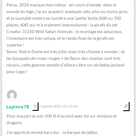
Perso, 2024 marque mon retour -en cours d’année- dans le
monde du lego, j’ai pu acquérir quelques sets, plus ou moins gros,
et je souhaite mettre en lumière une ‘petite’ boîte (600 ou 700
pièces, 60€) qui m’a vraiment impressionné : la girafe du set
Creator 31150 Wild Safari Animals : le montage est astucieux,
l’inventaire est très sympa, et le rendu final de la girafe est
superbe !
Sinon, Notre-Dame est très jolie, mais très chiante à monter ; et
les bouquets de roses rouges + de fleurs des champs sont très
réussis, cette gamme semble d’ailleurs être un véritable jackpot
pour Lego !
Lapince78
1 janvier 2025 16 h 11 min
Pour ma part je suis 100 % d’accord avec toi sur donjons et
dragons.
J’ai apprécié monté bara dur , la barque de jabba .