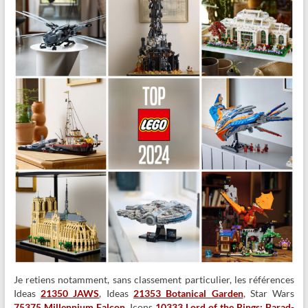
Je retiens notamment, sans classement particulier, les références
Ideas
21350 JAWS
, Ideas
21353 Botanical Garden
, Star Wars
75375 Millennium Falcon
, Icons
10333 Lord of the Rings: Barad-