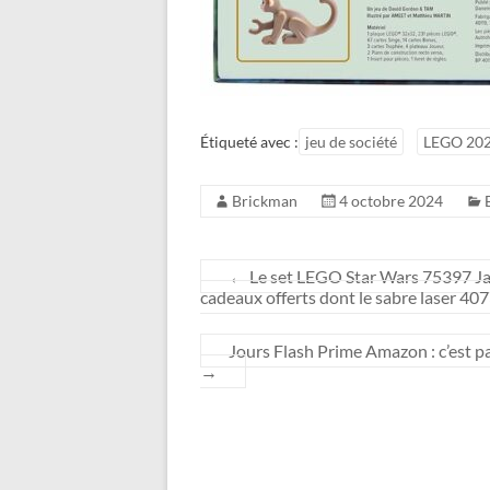
Étiqueté avec :
jeu de société
LEGO 20
Brickman
4 octobre 2024
←
Le set LEGO Star Wars 75397 Jab
cadeaux offerts dont le sabre laser 40
Jours Flash Prime Amazon : c’est pa
→