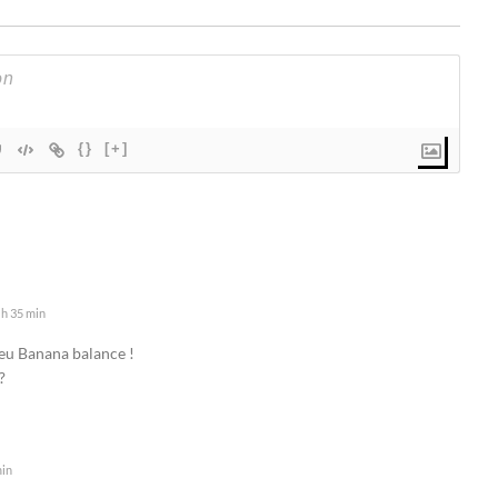
{}
[+]
 h 35 min
feu Banana balance !
?
min