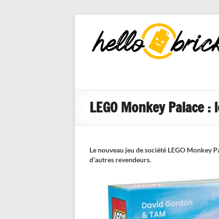
HelloBricks
Blog LEGO,
nouveaut�s
2022, MOCs
et reviews
LEGO Monkey Palace : l
Le nouveau jeu de société LEGO Monkey P
d’autres revendeurs.