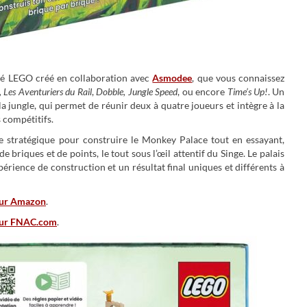
été LEGO créé en collaboration avec
Asmodee
, que vous connaissez
,
Les Aventuriers du Rail
,
Dobble,
Jungle Speed
, ou encore
Time’s Up!
. Un
la jungle, qui permet de réunir deux à quatre joueurs et intègre à la
s compétitifs.
e stratégique pour construire le Monkey Palace tout en essayant,
briques et de points, le tout sous l’œil attentif du Singe. Le palais
ience de construction et un résultat final uniques et différents à
sur Amazon
.
 sur FNAC.com
.