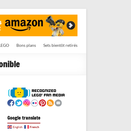
LEGO
Bons plans
Sets bientôt retirés
onible
Google translate
French
English