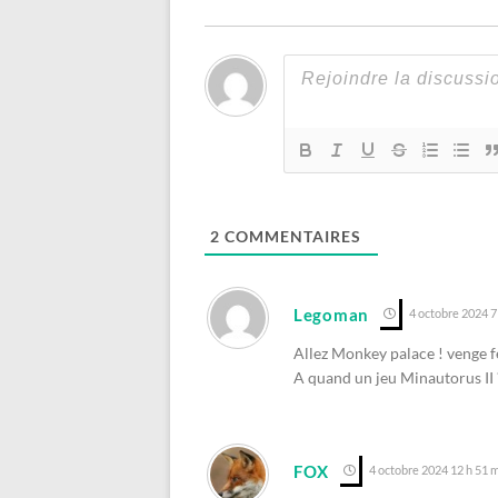
2
COMMENTAIRES
Legoman
4 octobre 2024 7
Allez Monkey palace ! venge 
A quand un jeu Minautorus II 
FOX
4 octobre 2024 12 h 51 