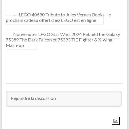
←
LEGO 40690 Tribute to Jules Verne’s Books : le
prochain cadeau offert chez LEGO est en ligne
Nouveautés LEGO Star Wars 2024 Rebuild the Galaxy
75389 The Dark Falcon et 75393 TIE Fighter & X-wing
Mash-up
→