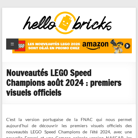
HelloBricks
Blog LEGO,
nouveaut�s
2022,
MOCs et
Nouveautés LEGO Speed
reviews
Champions août 2024 : premiers
visuels officiels
C’est la version portugaise de la FNAC qui nous permet
aujourd’hui de découvrir les premiers visuels officiels des
nouveautés LEGO Speed Champions de l’été 2024, avec une
nouvelle Ferrari et une Camaro colorée version NASCAR, les