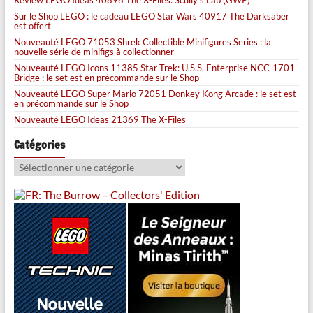
Sur le Shop LEGO : le cadeau LEGO Star Wars 40917 The Darksaber
est offert
Nouveauté LEGO 71053 Shrek Collectible Minifigures Series : la
nouvelle série de minifigs à collectionner
Nouveauté LEGO Icons 11385 Star Trek: U.S.S. Enterprise NCC-1701
Bridge : le set est en précommande sur le Shop
Nouveauté LEGO Super Mario 72051 Donkey Kong Arcade : le set est
en précommande sur le Shop
Nouveauté LEGO Ideas 21369 The X-Files
Catégories
Catégories