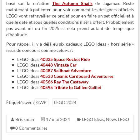
basé sur la création
The Autumn Snails
de Jagamax. Reste
maintenant à patienter pour voir comment les designers officiels
LEGO vont retravailler ce projet pour en faire un set officiel, et à
quelle date et sous quelles conditions il sera offert. Probablement
pas avant mi ou fin 2025 si cela prend autant de temps que
d’habitude.
Pour rappel, il y a déjà eu six cadeaux LEGO Ideas « hors série »
issus de concours comme celui-ci :
LEGO Ideas
40335 Space Rocket Ride
LEGO Ideas
40448 Vintage Car
LEGO Ideas
40487 Sailboat Adventure
LEGO Ideas
40533 Cosmic Cardboard Adventures
LEGO Ideas
40566 Ray The Castaway
LEGO Ideas
40595 Tribute to Galileo Galilei
Étiqueté avec :
GWP
LEGO 2024
Brickman
17 mai 2024
LEGO Ideas
,
News LEGO
0 Commentaires