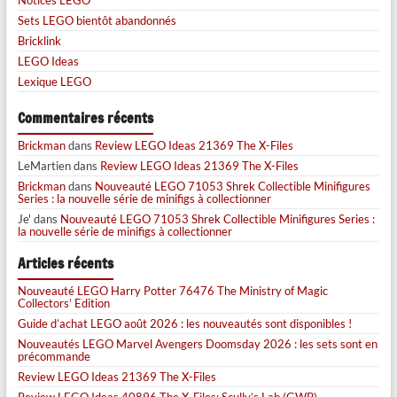
Sets LEGO bientôt abandonnés
Bricklink
LEGO Ideas
Lexique LEGO
Commentaires récents
Brickman
dans
Review LEGO Ideas 21369 The X-Files
LeMartien
dans
Review LEGO Ideas 21369 The X-Files
Brickman
dans
Nouveauté LEGO 71053 Shrek Collectible Minifigures
Series : la nouvelle série de minifigs à collectionner
Je'
dans
Nouveauté LEGO 71053 Shrek Collectible Minifigures Series :
la nouvelle série de minifigs à collectionner
Articles récents
Nouveauté LEGO Harry Potter 76476 The Ministry of Magic
Collectors’ Edition
Guide d’achat LEGO août 2026 : les nouveautés sont disponibles !
Nouveautés LEGO Marvel Avengers Doomsday 2026 : les sets sont en
précommande
Review LEGO Ideas 21369 The X-Files
Review LEGO Ideas 40896 The X-Files: Scully’s Lab (GWP)