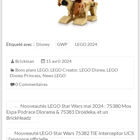
Étiqueté avec :
Disney
GWP
LEGO 2024
Brickman
15 avril 2024
Bons plans LEGO
,
LEGO Creator
,
LEGO Disney
,
LEGO
Disney Princess
,
News LEGO
0 Commentaires
←
Nouveautés LEGO Star Wars mai 2024 : 75380 Mos
Espa Podrace Diorama & 75381 Droideka, et un
BrickHeadz
Nouveauté LEGO Star Wars 75382 TIE Interceptor UCS
: l’annonce officielle
→