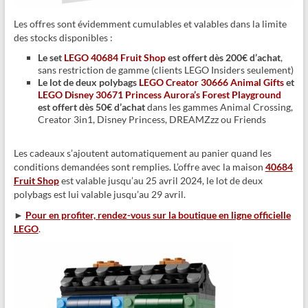
Les offres sont évidemment cumulables et valables dans la limite
des stocks disponibles :
Le set
LEGO 40684 Fruit Shop
est offert dès 200€ d’achat
,
sans restriction de gamme (clients LEGO Insiders seulement)
Le lot de deux polybags
LEGO Creator 30666 Animal Gifts
et
LEGO Disney 30671 Princess Aurora’s Forest Playground
est offert dès 50€ d’achat
dans les gammes Animal Crossing,
Creator 3in1, Disney Princess, DREAMZzz ou Friends
Les cadeaux s’ajoutent automatiquement au panier quand les
conditions demandées sont remplies. L’offre avec la maison
40684
Fruit Shop
est valable jusqu’au 25 avril 2024, le lot de deux
polybags est lui valable jusqu’au 29 avril.
►
Pour en profiter, rendez-vous sur la boutique en ligne officielle
LEGO
.