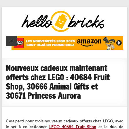
HelloBricks
Blog LEGO,
nouveaut�s
2022,
MOCs et
Nouveaux cadeaux maintenant
reviews
offerts chez LEGO : 40684 Fruit
Shop, 30666 Animal Gifts et
30671 Princess Aurora
C’est parti pour trois nouveaux cadeaux offerts chez LEGO, avec
le set à collectionner
LEGO 40684 Fruit Shop
et le duo de