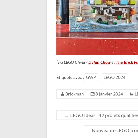
(via LEGO China /
Dylan Chow
et
The Brick F
Étiqueté avec :
GWP
LEGO 2024
Brickman
8 janvier 2024
L
←
LEGO Ideas : 42 projets qualifié
Nouveauté LEGO Icons 