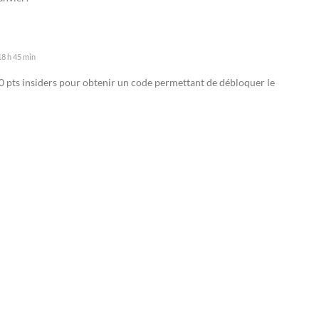
18 h 45 min
0 pts insiders pour obtenir un code permettant de débloquer le