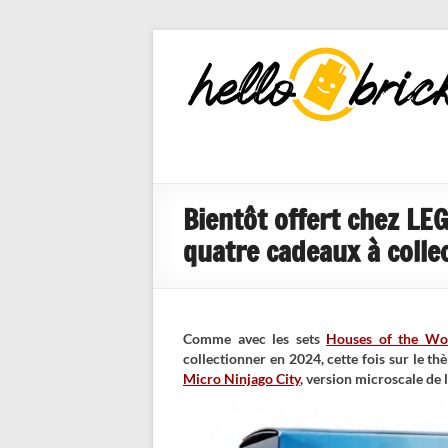
HelloBricks
Blog LEGO,
nouveaut�s
2022, MOCs
et reviews
Bientôt offert chez LE
quatre cadeaux à colle
Comme avec les sets
Houses of the Wo
collectionner en 2024, cette fois sur le 
Micro Ninjago City
, version microscale de 