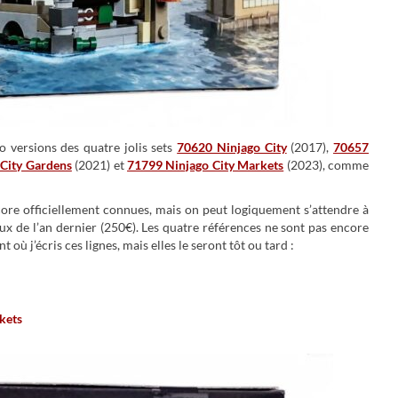
ro versions des quatre jolis sets
70620 Ninjago City
(2017),
70657
City Gardens
(2021) et
71799 Ninjago City Markets
(2023), comme
core officiellement connues, mais on peut logiquement s’attendre à
x de l’an dernier (250€). Les quatre références ne sont pas encore
où j’écris ces lignes, mais elles le seront tôt ou tard :
kets