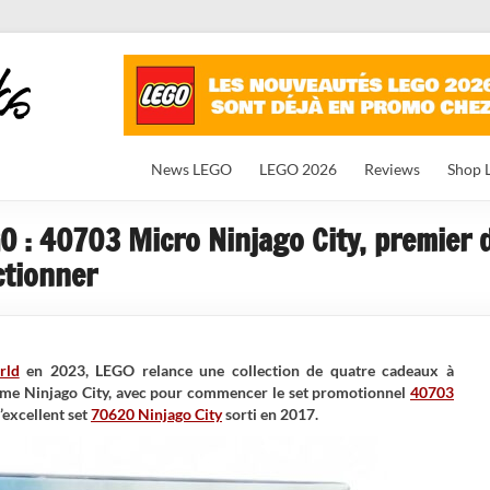
News LEGO
LEGO 2026
Reviews
Shop 
GO : 40703 Micro Ninjago City, premier 
ctionner
rld
en 2023, LEGO relance une collection de quatre cadeaux à
thème Ninjago City, avec pour commencer le set promotionnel
40703
l’excellent set
70620 Ninjago City
sorti en 2017.