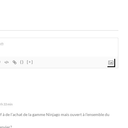
{}
[+]
 h 33 min
if à de l’achat de la gamme Ninjago mais ouvert à l’ensemble du
janvier?