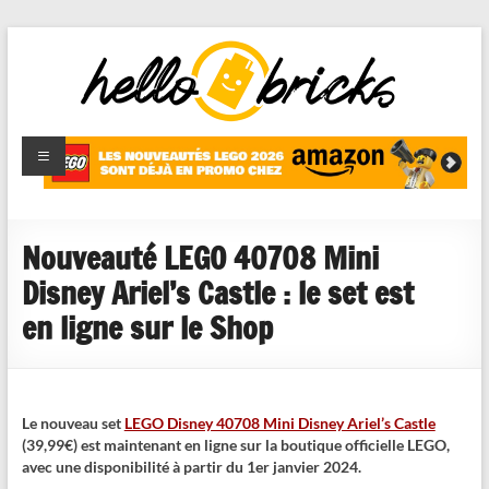
HelloBricks
Blog LEGO,
nouveaut�s
2022,
MOCs et
Nouveauté LEGO 40708 Mini
reviews
Disney Ariel’s Castle : le set est
en ligne sur le Shop
Le nouveau set
LEGO Disney 40708 Mini Disney Ariel’s Castle
(39,99€) est maintenant en ligne sur la boutique officielle LEGO,
avec une disponibilité à partir du 1er janvier 2024.