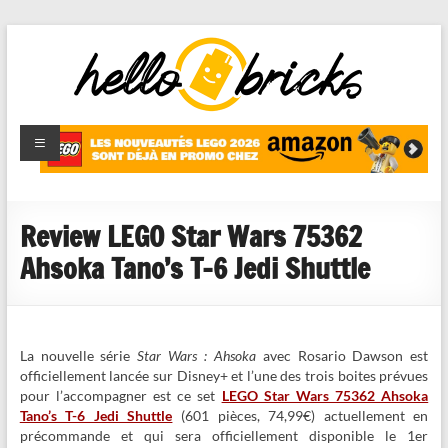
HelloBricks
Blog LEGO,
nouveaut�s
2022,
MOCs et
Review LEGO Star Wars 75362
reviews
Ahsoka Tano’s T-6 Jedi Shuttle
La nouvelle série
Star Wars : Ahsoka
avec Rosario Dawson est
officiellement lancée sur Disney+ et l’une des trois boites prévues
pour l’accompagner est ce set
LEGO Star Wars 75362 Ahsoka
Tano’s T-6 Jedi Shuttle
(601 pièces, 74,99€) actuellement en
précommande et qui sera officiellement disponible le 1er