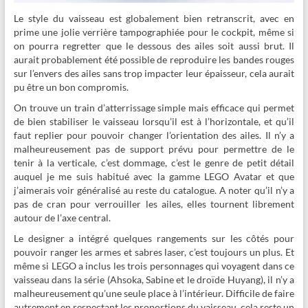
Le style du vaisseau est globalement bien retranscrit, avec en
prime une jolie verrière tampographiée pour le cockpit, même si
on pourra regretter que le dessous des ailes soit aussi brut. Il
aurait probablement été possible de reproduire les bandes rouges
sur l’envers des ailes sans trop impacter leur épaisseur, cela aurait
pu être un bon compromis.
On trouve un train d’atterrissage simple mais efficace qui permet
de bien stabiliser le vaisseau lorsqu’il est à l’horizontale, et qu’il
faut replier pour pouvoir changer l’orientation des ailes. Il n’y a
malheureusement pas de support prévu pour permettre de le
tenir à la verticale, c’est dommage, c’est le genre de petit détail
auquel je me suis habitué avec la gamme LEGO Avatar et que
j’aimerais voir généralisé au reste du catalogue. A noter qu’il n’y a
pas de cran pour verrouiller les ailes, elles tournent librement
autour de l’axe central.
Le designer a intégré quelques rangements sur les côtés pour
pouvoir ranger les armes et sabres laser, c’est toujours un plus. Et
même si LEGO a inclus les trois personnages qui voyagent dans ce
vaisseau dans la série (Ahsoka, Sabine et le droïde Huyang), il n’y a
malheureusement qu’une seule place à l’intérieur. Difficile de faire
autrement en respectant les proportions du vaisseau, cela reste un