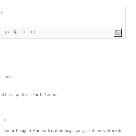
{}
[+]
h 10 min
 et le set petite sirène le 1er mai
8 min
ional pour Peugeot. Par contre, dommage que ça soit une voiture de