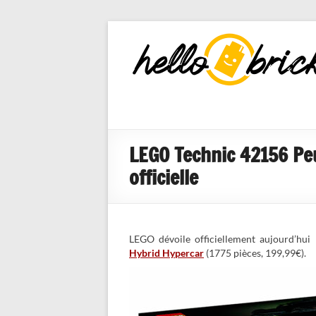
HelloBricks
Blog LEGO,
nouveaut�s
2022, MOCs
et reviews
LEGO Technic 42156 Pe
officielle
LEGO dévoile officiellement aujourd’hui
Hybrid Hypercar
(1775 pièces, 199,99€).