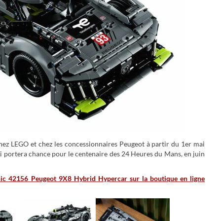
hez LEGO et chez les concessionnaires Peugeot à partir du 1er mai
ui portera chance pour le centenaire des 24 Heures du Mans, en juin
ic 42156 Peugeot 9X8 Hybrid Hypercar sur la boutique en ligne