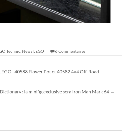
GO Technic
,
News LEGO
6 Commentaires
 LEGO : 40588 Flower Pot et 40582 4×4 Off-Road
ictionary : la minifig exclusive sera Iron Man Mark 64
→