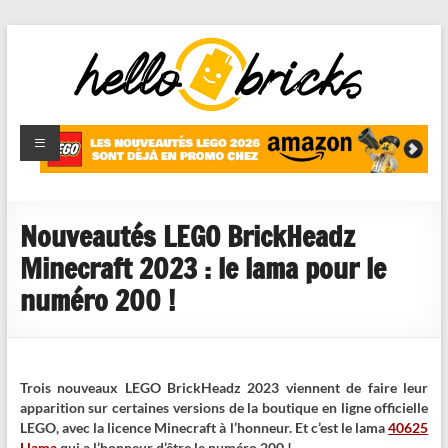
HelloBricks
Blog LEGO,
nouveaut�s
2022,
MOCs et
Nouveautés LEGO BrickHeadz
reviews
Minecraft 2023 : le lama pour le
numéro 200 !
Trois nouveaux LEGO BrickHeadz 2023 viennent de faire leur
apparition sur certaines versions de la boutique en ligne officielle
LEGO, avec la licence Minecraft à l’honneur. Et c’est le lama
40625
Llama
qui a l’honneur d’être le numéro 200 !