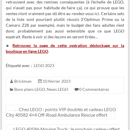
retrouvent avec des remises conséquentes (à l’échelle de LEGO,
qui n’avait pas pour habitude de faire ça), ce qui prouve que les
ventes n’ont vraiment pas dû être au rendez-vous ici. Certains sets
de la liste sont pourtant plutôt réussis (l’Optimus Prime ou la
Camaro Z28 par exemple), mais le budget des fans adultes n’est
donc probablement pas aussi extensible que ce que LEGO
espérait. Reste à voir si des leçons en seront tirées…
►
Retrouvez la page de cette opération déstockage sur la
boutique en ligne LEGO
.
Étiqueté avec :
LEGO 2023
Brickman
10 février 2023
Bons plans LEGO
,
News LEGO
0 Commentaires
←
Chez LEGO : points VIP doublés et cadeau LEGO
City 40582 4×4 Off-Road Ambulance Rescue offert
LEGO 40586 Moving Truck : le prochain cadeau offert