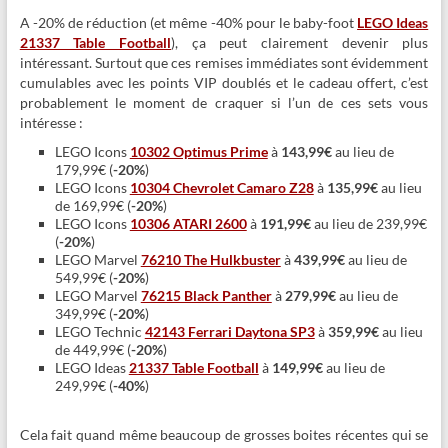
A -20% de réduction (et même -40% pour le baby-foot
LEGO Ideas
21337 Table Football
), ça peut clairement devenir plus
intéressant. Surtout que ces remises immédiates sont évidemment
cumulables avec les points VIP doublés et le cadeau offert, c’est
probablement le moment de craquer si l’un de ces sets vous
intéresse :
LEGO Icons
10302 Optimus Prime
à
143,99€
au lieu de
179,99€ (
-20%
)
LEGO Icons
10304 Chevrolet Camaro Z28
à
135,99€
au lieu
de 169,99€ (
-20%
)
LEGO Icons
10306 ATARI 2600
à
191,99€
au lieu de 239,99€
(
-20%
)
LEGO Marvel
76210 The Hulkbuster
à
439,99€
au lieu de
549,99€ (
-20%
)
LEGO Marvel
76215 Black Panther
à
279,99€
au lieu de
349,99€ (
-20%
)
LEGO Technic
42143 Ferrari Daytona SP3
à
359,99€
au lieu
de 449,99€ (
-20%
)
LEGO Ideas
21337 Table Football
à
149,99€
au lieu de
249,99€ (
-40%
)
Cela fait quand même beaucoup de grosses boites récentes qui se