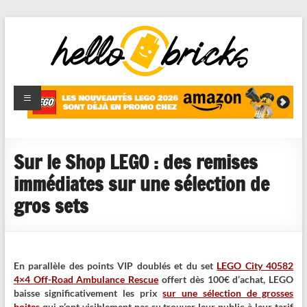
HelloBricks
Blog LEGO,
nouveaut�s
2022,
MOCs et
Sur le Shop LEGO : des remises
reviews
immédiates sur une sélection de
gros sets
En parallèle des points VIP doublés et du set
LEGO City 40582
4×4 Off-Road Ambulance Rescue
offert dès 100€ d’achat, LEGO
baisse significativement les prix
sur une sélection de grosses
boites
qui n’ont visiblement pas su trouver leur public à leur tarif