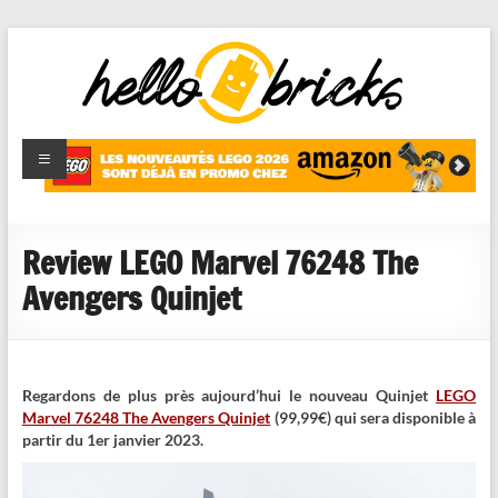
HelloBricks
Blog LEGO,
nouveaut�s
2022,
MOCs et
Review LEGO Marvel 76248 The
reviews
Avengers Quinjet
Regardons de plus près aujourd’hui le nouveau Quinjet
LEGO
Marvel 76248 The Avengers Quinjet
(99,99€) qui sera disponible à
partir du 1er janvier 2023.