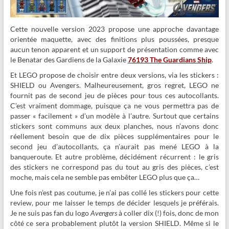
Cette nouvelle version 2023 propose une approche davantage
orientée maquette, avec des finitions plus poussées, presque
aucun tenon apparent et un support de présentation comme avec
le Benatar des Gardiens de la Galaxie
76193 The Guardians Ship
.
Et LEGO propose de choisir entre deux versions, via les stickers :
SHIELD ou Avengers. Malheureusement, gros regret, LEGO ne
fournit pas de second jeu de pièces pour tous ces autocollants.
C’est vraiment dommage, puisque ça ne vous permettra pas de
passer « facilement » d’un modèle à l’autre. Surtout que certains
stickers sont communs aux deux planches, nous n’avons donc
réellement besoin que de dix pièces supplémentaires pour le
second jeu d’autocollants, ça n’aurait pas mené LEGO à la
banqueroute. Et autre problème, décidément récurrent : le gris
des stickers ne correspond pas du tout au gris des pièces, c’est
moche, mais cela ne semble pas embêter LEGO plus que ça…
Une fois n’est pas coutume, je n’ai pas collé les stickers pour cette
review, pour me laisser le temps de décider lesquels je préférais.
Je ne suis pas fan du logo
Avengers
à coller dix (!) fois, donc de mon
côté ce sera probablement plutôt la version SHIELD. Même si le