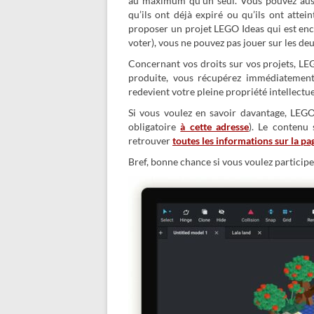
au maximum qu’un seul. Vous pouvez aus
qu’ils ont déjà expiré ou qu’ils ont atte
proposer un projet LEGO Ideas qui est enco
voter), vous ne pouvez pas jouer sur les d
Concernant vos droits sur vos projets, LEGO
produite, vous récupérez immédiatement
redevient votre pleine propriété intellectue
Si vous voulez en savoir davantage, LEG
obligatoire
à cette adresse
). Le contenu 
retrouver
toutes les informations sur la pa
Bref, bonne chance si vous voulez participe