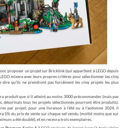
donc proposer un projet sur Bricklink (qui appartient à LEGO depuis
e LEGO mixera avec leurs propres critères pour sélectionner les cinq
 dire qu’ils ne prendront pas forcément les cinq projets les plus
era produit que si il atteint au moins 3000 précommandes (mais pas
, désormais tous les projets sélectionnés pourront être produits).
s par projet, pour une livraison à l’été ou à l’automne 2024, il
era 5% du prix de vente sur chaque set vendu (moitié moins que sur
imum a été doublé), et en recevra trois exemplaires.
ner Program Series 1
(LEGO envisage de lancer jusqu’à trois séries