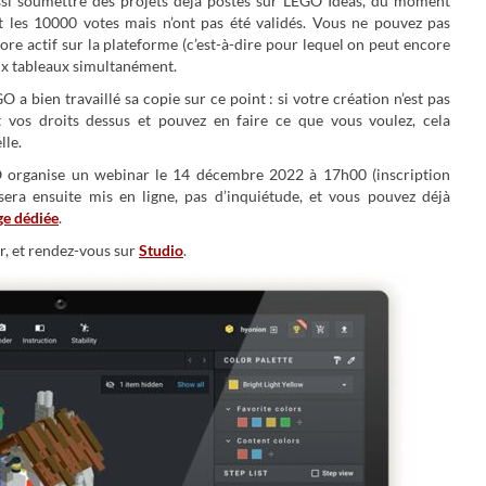
si soumettre des projets déjà postés sur LEGO Ideas, du moment
int les 10000 votes mais n’ont pas été validés. Vous ne pouvez pas
re actif sur la plateforme (c’est-à-dire pour lequel on peut encore
eux tableaux simultanément.
 a bien travaillé sa copie sur ce point : si votre création n’est pas
 vos droits dessus et pouvez en faire ce que vous voulez, cela
lle.
O organise un webinar le 14 décembre 2022 à 17h00 (inscription
sera ensuite mis en ligne, pas d’inquiétude, et vous pouvez déjà
ge dédiée
.
r, et rendez-vous sur
Studio
.