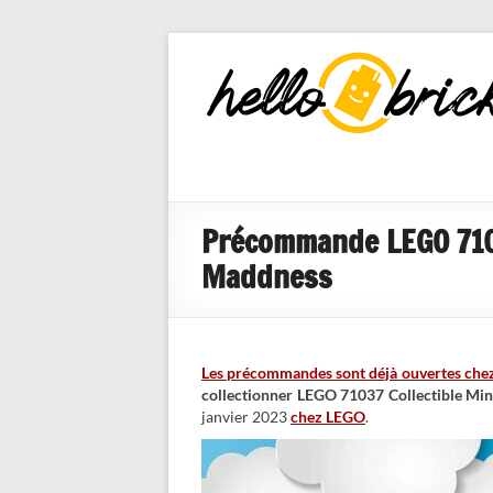
HelloBricks
Blog LEGO,
nouveaut�s
2022, MOCs
et reviews
Précommande LEGO 7103
Maddness
Les précommandes sont déjà ouvertes che
collectionner LEGO 71037 Collectible Mini
janvier 2023
chez LEGO
.