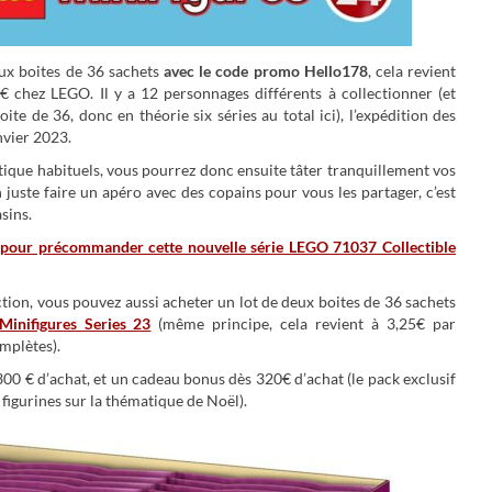
eux boites de 36 sachets
avec le code promo Hello178
, cela revient
 chez LEGO. Il y a 12 personnages différents à collectionner (et
te de 36, donc en théorie six séries au total ici), l’expédition des
vier 2023.
astique habituels, vous pourrez donc ensuite tâter tranquillement vos
n juste faire un apéro avec des copains pour vous les partager, c’est
sins.
pour précommander cette nouvelle série LEGO 71037 Collectible
ection, vous pouvez aussi acheter un lot de deux boites de 36 sachets
inifigures Series 23
(même principe, cela revient à 3,25€ par
omplètes).
300 € d’achat, et un cadeau bonus dès 320€ d’achat (le pack exclusif
igurines sur la thématique de Noël).