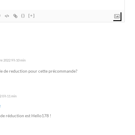
{}
[+]
e 2022 9 h 10 min
code de reduction pour cette précommande?
 0 h 11 min
3
 de réduction est Hello178 !