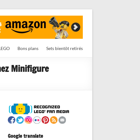
LEGO
Bons plans
Sets bientôt retirés
ez Minifigure
Google translate