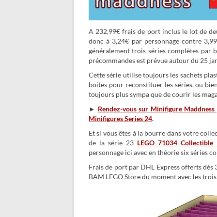
A 232,99€ frais de port inclus le lot de d
donc à 3,24€ par personnage contre 3,99€
généralement trois séries complètes par boi
précommandes est prévue autour du 25 jan
Cette série utilise toujours les sachets pl
boites pour reconstituer les séries, ou bie
toujours plus sympa que de courir les maga
►
Rendez-vous sur Minifigure Maddness 
Minifigures Series 24
.
Et si vous êtes à la bourre dans votre coll
de la série 23
LEGO 71034 Collectible M
personnage ici avec en théorie six séries c
Frais de port par DHL Express offerts dès 
BAM LEGO Store du moment avec les trois f