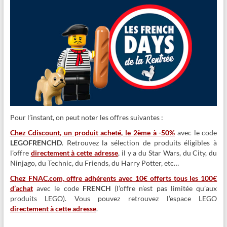
Pour l’instant, on peut noter les offres suivantes :
Chez Cdiscount, un produit acheté, le 2ème à -50%
avec le code
LEGOFRENCHD
. Retrouvez la sélection de produits éligibles à
l’offre
directement à cette adresse
, il y a du Star Wars, du City, du
Ninjago, du Technic, du Friends, du Harry Potter, etc…
Chez FNAC.com, offre adhérents avec 10€ offerts tous les 100€
d’achat
avec le code
FRENCH
(l’offr
e n’est pas limitée qu’aux
produits LEGO). Vous pouvez retrouvez l’espace LEGO
directement à cette adresse
.