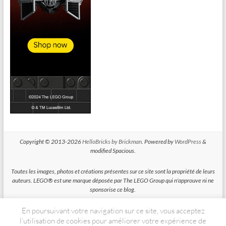
Copyright © 2013-2026
HelloBricks by Brickman
. Powered by
WordPress
&
modified Spacious.
Toutes les images, photos et créations présentes sur ce site sont la propriété de leurs
auteurs. LEGO® est une marque déposée par The LEGO Group qui n'approuve ni ne
sponsorise ce blog.
En poursuivant votre navigation sur ce site, vous acceptez
HelloBricks participe au Programme Partenaires d'Amazon EU, un programme
d'affiliation conçu pour permettre à des sites de percevoir une rémunération grace à
l’utilisation de cookies pour améliorer votre expérience de