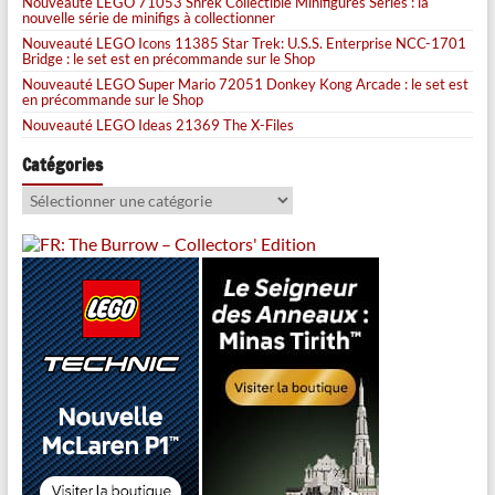
Nouveauté LEGO 71053 Shrek Collectible Minifigures Series : la
nouvelle série de minifigs à collectionner
Nouveauté LEGO Icons 11385 Star Trek: U.S.S. Enterprise NCC-1701
Bridge : le set est en précommande sur le Shop
Nouveauté LEGO Super Mario 72051 Donkey Kong Arcade : le set est
en précommande sur le Shop
Nouveauté LEGO Ideas 21369 The X-Files
Catégories
Catégories