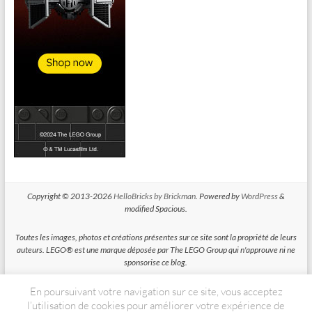
Copyright © 2013-2026
HelloBricks by Brickman
. Powered by
WordPress
&
modified Spacious.
Toutes les images, photos et créations présentes sur ce site sont la propriété de leurs
auteurs. LEGO® est une marque déposée par The LEGO Group qui n'approuve ni ne
sponsorise ce blog.
En poursuivant votre navigation sur ce site, vous acceptez
HelloBricks participe au Programme Partenaires d'Amazon EU, un programme
d'affiliation conçu pour permettre à des sites de percevoir une rémunération grace à
l’utilisation de cookies pour améliorer votre expérience de