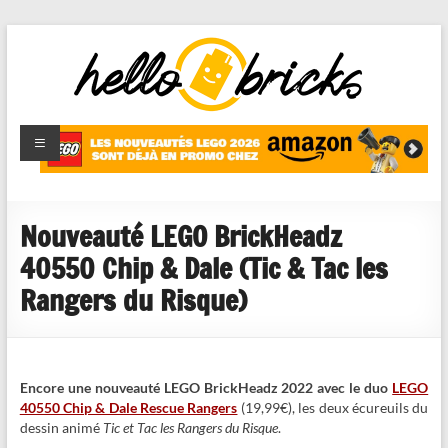
HelloBricks
Blog LEGO,
nouveaut�s
2022,
MOCs et
Nouveauté LEGO BrickHeadz
reviews
40550 Chip & Dale (Tic & Tac les
Rangers du Risque)
Encore une nouveauté LEGO BrickHeadz 2022 avec le duo
LEGO
40550 Chip & Dale Rescue Rangers
(19,99€), les deux écureuils du
dessin animé
Tic et Tac les Rangers du Risque
.