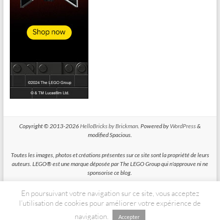
Copyright © 2013-2026
HelloBricks by Brickman
. Powered by
WordPress
&
modified Spacious.
Toutes les images, photos et créations présentes sur ce site sont la propriété de leurs
auteurs. LEGO® est une marque déposée par The LEGO Group qui n'approuve ni ne
sponsorise ce blog.
En poursuivant votre navigation sur ce site, vous acceptez
HelloBricks participe au Programme Partenaires d'Amazon EU, un programme
d'affiliation conçu pour permettre à des sites de percevoir une rémunération grace à
l’utilisation de cookies pour améliorer votre expérience de
la création de liens vers Amazon.fr
navigation.
Accepter