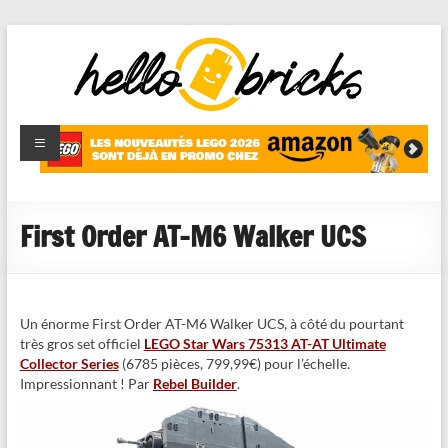
HelloBricks
Blog LEGO,
nouveaut�s
2022,
MOCs et
First Order AT-M6 Walker UCS
reviews
Un énorme First Order AT-M6 Walker UCS, à côté du pourtant
très gros set officiel
LEGO Star Wars 75313 AT-AT Ultimate
Collector Series
(6785 pièces, 799,99€) pour l’échelle.
Impressionnant ! Par
Rebel Builder
.