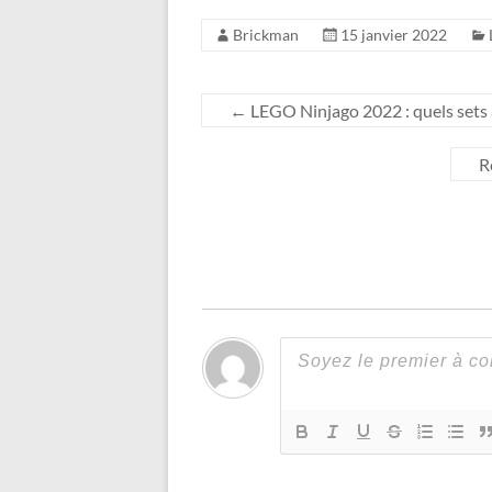
Brickman
15 janvier 2022
←
LEGO Ninjago 2022 : quels sets a
R