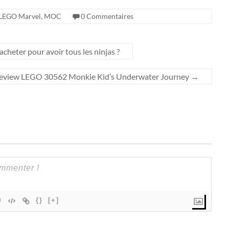
LEGO Marvel
,
MOC
0 Commentaires
cheter pour avoir tous les ninjas ?
eview LEGO 30562 Monkie Kid’s Underwater Journey
→
{}
[+]