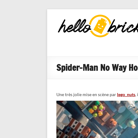
HelloBricks
Blog LEGO,
nouveaut�s
2022, MOCs
et reviews
Spider-Man No Way Hom
Une très jolie mise en scène par
lego_nuts
,