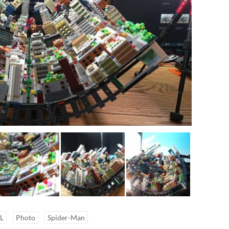
L
Photo
Spider-Man