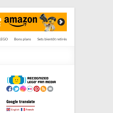
LEGO
Bons plans
Sets bientôt retirés
Google translate
French
English