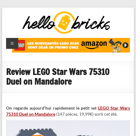
HelloBricks
Blog LEGO,
nouveaut�s
2022,
MOCs et
Review LEGO Star Wars 75310
reviews
Duel on Mandalore
On regarde aujourd’hui rapidement le petit set
LEGO Star Wars
75310 Duel on Mandalore
(147 pièces, 19,99€) sorti cet été.