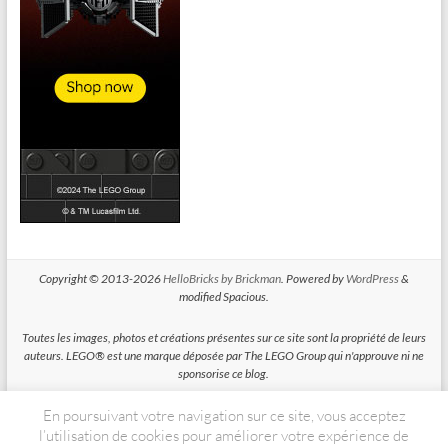
Copyright © 2013-2026
HelloBricks by Brickman
. Powered by
WordPress
&
modified Spacious.
Toutes les images, photos et créations présentes sur ce site sont la propriété de leurs
auteurs. LEGO® est une marque déposée par The LEGO Group qui n'approuve ni ne
sponsorise ce blog.
En poursuivant votre navigation sur ce site, vous acceptez
HelloBricks participe au Programme Partenaires d'Amazon EU, un programme
d'affiliation conçu pour permettre à des sites de percevoir une rémunération grace à
l’utilisation de cookies pour améliorer votre expérience de