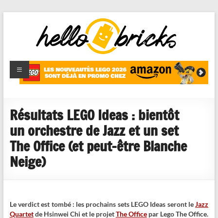
HelloBricks
Blog LEGO,
nouveaut�s
2022,
MOCs et
Résultats LEGO Ideas : bientôt
reviews
un orchestre de Jazz et un set
The Office (et peut-être Blanche
Neige)
Le verdict est tombé : les prochains sets LEGO Ideas seront le
Jazz
Quartet
de Hsinwei Chi et le projet
The Office
par Lego The Office.