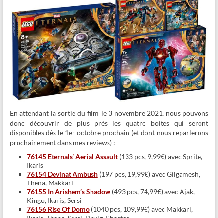
En attendant la sortie du film le 3 novembre 2021, nous pouvons
donc découvrir de plus près les quatre boites qui seront
disponibles dès le 1er octobre prochain (et dont nous reparlerons
prochainement dans mes reviews) :
76145 Eternals’ Aerial Assault
(133 pcs, 9,99€) avec Sprite,
Ikaris
76154 Devinat Ambush
(197 pcs, 19,99€) avec Gilgamesh,
Thena, Makkari
76155 In Arishem’s Shadow
(493 pcs, 74,99€) avec Ajak,
Kingo, Ikaris, Sersi
76156 Rise Of Domo
(1040 pcs, 109,99€) avec Makkari,
Ikaris, Thena, Sersi, Druig, Phastos