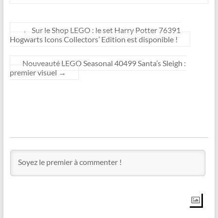
←
Sur le Shop LEGO : le set Harry Potter 76391
Hogwarts Icons Collectors’ Edition est disponible !
Nouveauté LEGO Seasonal 40499 Santa’s Sleigh :
premier visuel
→