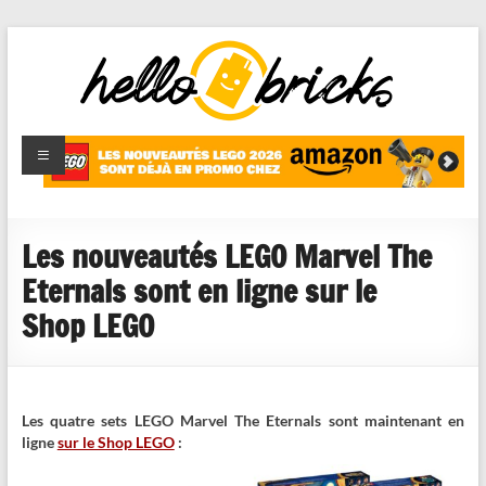
HelloBricks
Blog LEGO,
nouveaut�s
2022,
MOCs et
Les nouveautés LEGO Marvel The
reviews
Eternals sont en ligne sur le
Shop LEGO
Les quatre sets LEGO Marvel The Eternals sont maintenant en
ligne
sur le Shop LEGO
: