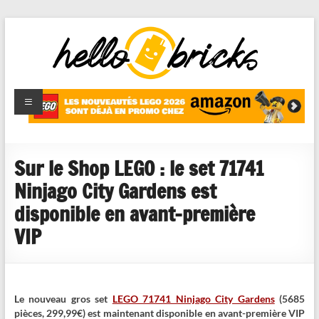
HelloBricks
Blog LEGO,
nouveaut�s
2022,
MOCs et
Sur le Shop LEGO : le set 71741
reviews
Ninjago City Gardens est
disponible en avant-première
VIP
Le nouveau gros set
LEGO 71741 Ninjago City Gardens
(5685
pièces, 299,99€) est maintenant disponible en avant-première VIP