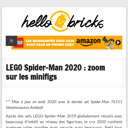
HelloBricks
Blog LEGO,
nouveaut�s
2022,
MOCs et
LEGO Spider-Man 2020 : zoom
reviews
sur les minifigs
*** Mise à jour en août 2020 avec le dernier set Spider-Man 76151
Venomosaurus Ambush
Après des sets LEGO Spider-Man 2019 globalement réussis avec
beaucoup d’inédit au niveau des figurines, le cru 2020 contient
quelques jolies minifigs mais recycle aussi beaucoup. Petit tour