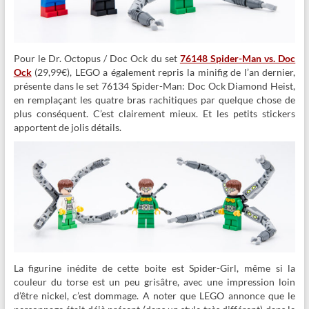
Pour le Dr. Octopus / Doc Ock du set
76148 Spider-Man vs. Doc
Ock
(29,99€), LEGO a également repris la minifig de l’an dernier,
présente dans le set 76134 Spider-Man: Doc Ock Diamond Heist,
en remplaçant les quatre bras rachitiques par quelque chose de
plus conséquent. C’est clairement mieux. Et les petits stickers
apportent de jolis détails.
La figurine inédite de cette boite est Spider-Girl, même si la
couleur du torse est un peu grisâtre, avec une impression loin
d’être nickel, c’est dommage. A noter que LEGO annonce que le