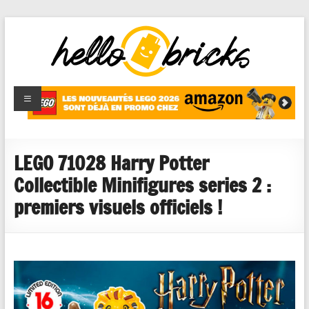
HelloBricks
Blog LEGO,
nouveaut�s
2022,
MOCs et
LEGO 71028 Harry Potter
reviews
Collectible Minifigures series 2 :
premiers visuels officiels !