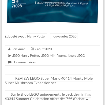
Étiqueté avec :
Harry Potter
nouveautés 2020
Brickman
7 août 2020
LEGO Harry Potter
,
LEGO Minifigures
,
News LEGO
0 Commentaires
←
REVIEW LEGO Super Mario 40414 Monty Mole
Super Mushroom Expansion set
Sur le Shop LEGO uniquement : le pack de minifigs
40344 Summer Celebration offert dès 75€ d’achat
→