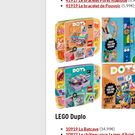
41917 Le bracelet Forêt magique
(5,
41919 Le bracelet de Pouvoir
(5,99€)
LEGO Duplo
10919 La Batcave
(34,99€)
10922 Le château sous la mer d’Ariel