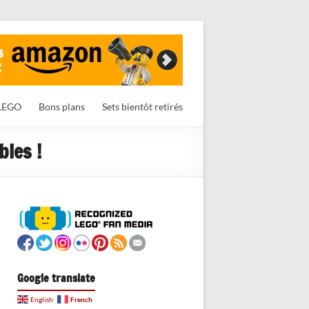
LEGO
Bons plans
Sets bientôt retirés
bles !
Google translate
French
English