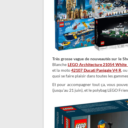
Très grosse vague de nouveautés sur le Sh
Blanche
LEGO Architecture 21054 White
et la moto
42107 Ducati Panigale V4 R
, o
quoi se faire plaisir dans toutes les gamme
Et pour accompagner tout ça, vous pouv
(jusqu’au 21 juin), et le polybag LEGO Frie