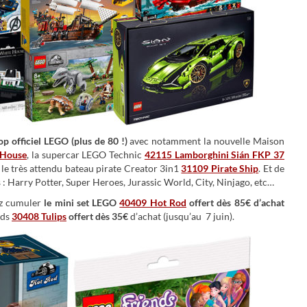
op officiel LEGO
(plus de 80 !)
avec notamment la nouvelle Maison
 House
, la supercar LEGO Technic
42115 Lamborghini Sián FKP 37
u le très attendu bateau pirate Creator 3in1
31109 Pirate Ship
. Et de
s : Harry Potter, Super Heroes, Jurassic World, City, Ninjago, etc…
ez cumuler
le mini set LEGO
40409 Hot Rod
offert dès 85€ d’achat
nds
30408 Tulips
offert dès 35€
d’achat (jusqu’au 7 juin).