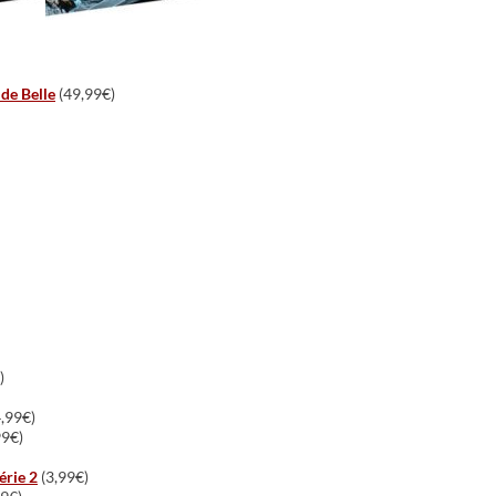
 de Belle
(49,99€)
)
,99€)
99€)
érie 2
(3,99€)