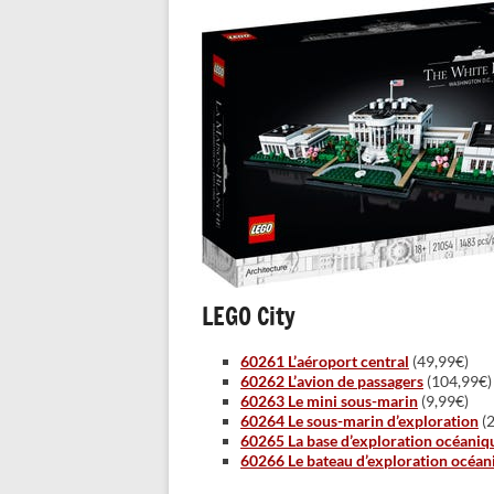
LEGO City
60261 L’aéroport central
(49,99€)
60262 L’avion de passagers
(104,99€)
60263 Le mini sous-marin
(9,99€)
60264 Le sous-marin d’exploration
(2
60265 La base d’exploration océaniq
60266 Le bateau d’exploration océan