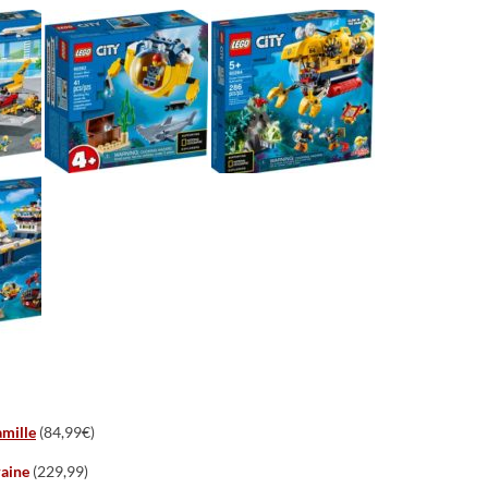
amille
(84,99€)
raine
(229,99)