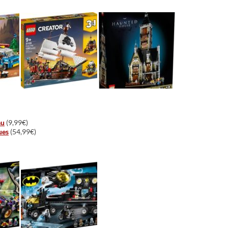
au
(9,99€)
ues
(54,99€)