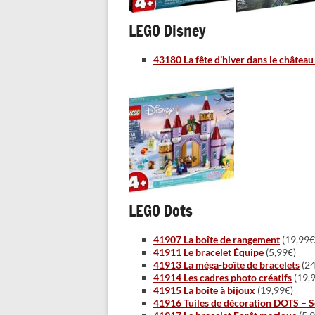
LEGO Disney
43180 La fête d’hiver dans le château
LEGO Dots
41907 La boîte de rangement
(19,99€
41911 Le bracelet Équipe
(5,99€)
41913 La méga-boîte de bracelets
(24
41914 Les cadres photo créatifs
(19,
41915 La boîte à bijoux
(19,99€)
41916 Tuiles de décoration DOTS – S