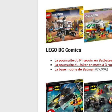
LEGO DC Comics
La poursuite du Pingouin en Batbate
La poursuite du Joker en moto à 3 ro
La base mobile de Batman
(89,99€)