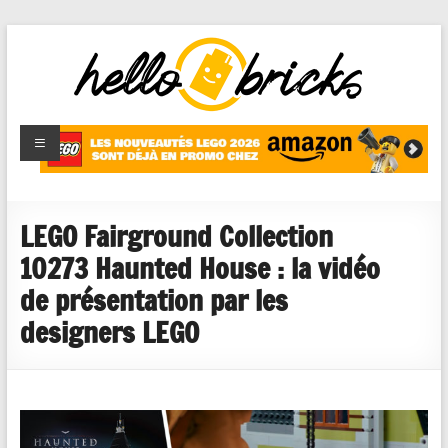
HelloBricks
Blog LEGO,
nouveaut�s
2022,
MOCs et
LEGO Fairground Collection
reviews
10273 Haunted House : la vidéo
de présentation par les
designers LEGO