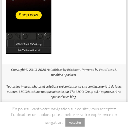
Copyright © 2013-2026
HelloBricks by Brickman
. Powered by
WordPress
&
modified Spacious.
Toutes les images, photos et créations présentes sur ce site sont la propriété de leurs
auteurs. LEGO® est une marque déposée par The LEGO Group qui n'approuve ni ne
sponsorise ce blog.
En poursuivant votre navigation sur ce site, vous acceptez
HelloBricks participe au Programme Partenaires d'Amazon EU, un programme
d'affiliation conçu pour permettre à des sites de percevoir une rémunération grace à
l’utilisation de cookies pour améliorer votre expérience de
la création de liens vers Amazon.fr
navigation.
Accepter