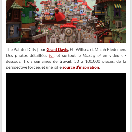
The Painted City | par
Grant Davis
, Eli Willsea et Micah Biedemen.
Des photos détaillées
ici
, et surtout le
Making of
en vidéo ci-
dessous. Trois semaines de travail, 50 à 100.000 pièces, de la
perspective forcée, et une jolie
source d’inspiration
.