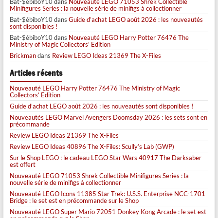
Bat-$ébiboY10
dans
Nouveauté LEGO 71053 Shrek Collectible
Minifigures Series : la nouvelle série de minifigs à collectionner
Bat-$ébiboY10
dans
Guide d’achat LEGO août 2026 : les nouveautés
sont disponibles !
Bat-$ébiboY10
dans
Nouveauté LEGO Harry Potter 76476 The
Ministry of Magic Collectors’ Edition
Brickman
dans
Review LEGO Ideas 21369 The X-Files
Articles récents
Nouveauté LEGO Harry Potter 76476 The Ministry of Magic
Collectors’ Edition
Guide d’achat LEGO août 2026 : les nouveautés sont disponibles !
Nouveautés LEGO Marvel Avengers Doomsday 2026 : les sets sont en
précommande
Review LEGO Ideas 21369 The X-Files
Review LEGO Ideas 40896 The X-Files: Scully’s Lab (GWP)
Sur le Shop LEGO : le cadeau LEGO Star Wars 40917 The Darksaber
est offert
Nouveauté LEGO 71053 Shrek Collectible Minifigures Series : la
nouvelle série de minifigs à collectionner
Nouveauté LEGO Icons 11385 Star Trek: U.S.S. Enterprise NCC-1701
Bridge : le set est en précommande sur le Shop
Nouveauté LEGO Super Mario 72051 Donkey Kong Arcade : le set est