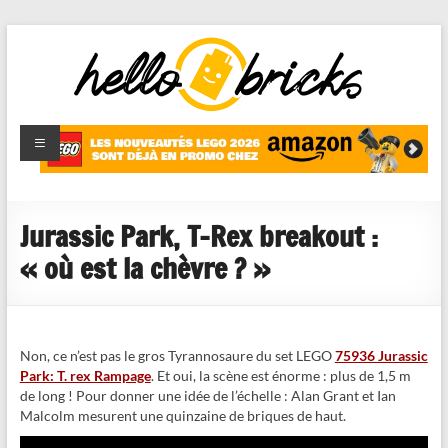
HelloBricks
Blog LEGO,
nouveaut�s
2022,
MOCs et
Jurassic Park, T-Rex breakout :
reviews
« où est la chèvre ? »
Non, ce n’est pas le gros Tyrannosaure du set LEGO
75936 Jurassic
Park: T. rex Rampage
. Et oui, la scène est énorme : plus de 1,5 m
de long ! Pour donner une idée de l’échelle : Alan Grant et Ian
Malcolm mesurent une quinzaine de briques de haut.