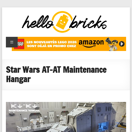
HelloBricks
Blog LEGO,
nouveaut�s
2022,
MOCs et
Star Wars AT-AT Maintenance
reviews
Hangar