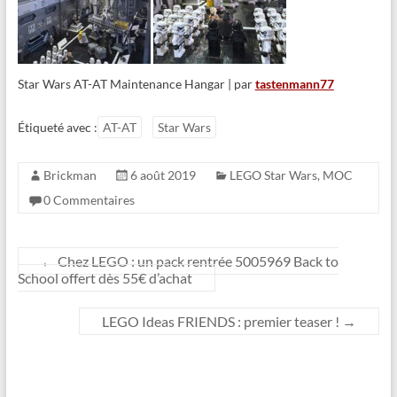
Star Wars AT-AT Maintenance Hangar | par
tastenmann77
Étiqueté avec :
AT-AT
Star Wars
Brickman
6 août 2019
LEGO Star Wars
,
MOC
0 Commentaires
←
Chez LEGO : un pack rentrée 5005969 Back to
School offert dès 55€ d’achat
LEGO Ideas FRIENDS : premier teaser !
→