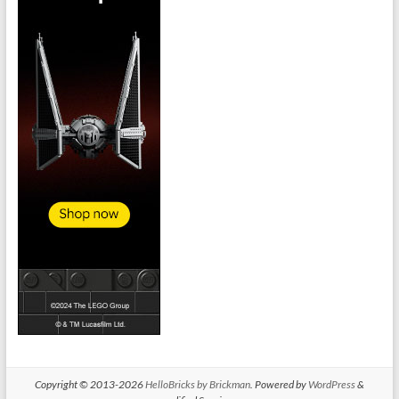
Copyright © 2013-2026
HelloBricks by Brickman
. Powered by
WordPress
&