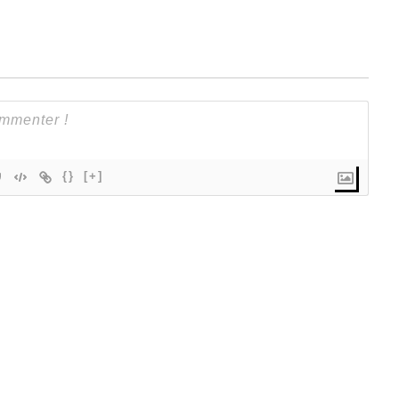
{}
[+]