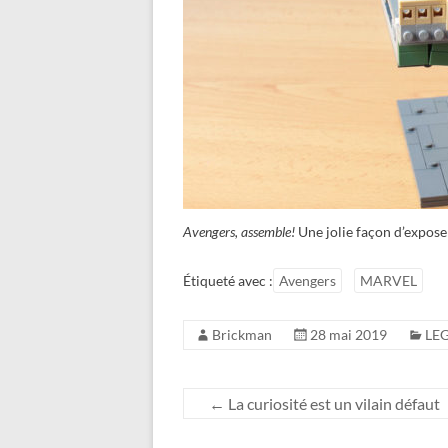
Avengers, assemble!
Une jolie façon d’exposer
Étiqueté avec :
Avengers
MARVEL
Brickman
28 mai 2019
LEG
←
La curiosité est un vilain défaut