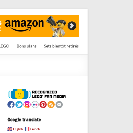
LEGO
Bons plans
Sets bientôt retirés
Google translate
French
English