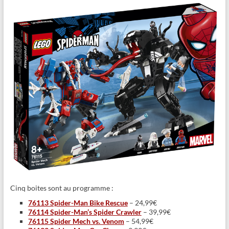
Cinq boites sont au programme :
76113 Spider-Man Bike Rescue
– 24,99€
76114 Spider-Man’s Spider Crawler
– 39,99€
76115 Spider Mech vs. Venom
– 54,99€