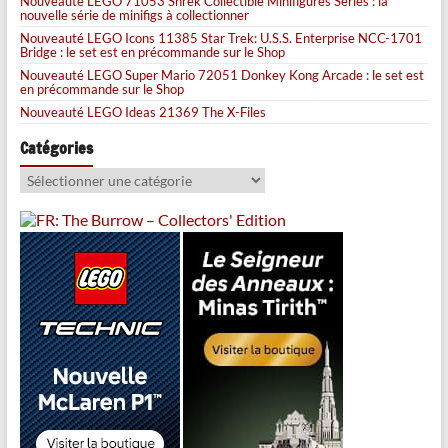
Nouveauté LEGO 71053 Shrek Collectible Minifigures Series : la
nouvelle série de minifigs à collectionner
Nouveauté LEGO Icons 11385 Star Trek: U.S.S. Enterprise NCC-1701
Bridge : le set est en précommande sur le Shop
Nouveauté LEGO Super Mario 72051 Donkey Kong Arcade : le set est
en précommande sur le Shop
Nouveauté LEGO Ideas 21369 The X-Files
Catégories
Catégories