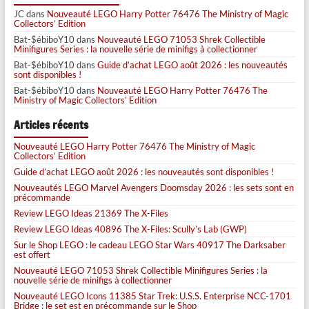
JC
dans
Nouveauté LEGO Harry Potter 76476 The Ministry of Magic
Collectors’ Edition
Bat-$ébiboY10
dans
Nouveauté LEGO 71053 Shrek Collectible
Minifigures Series : la nouvelle série de minifigs à collectionner
Bat-$ébiboY10
dans
Guide d’achat LEGO août 2026 : les nouveautés
sont disponibles !
Bat-$ébiboY10
dans
Nouveauté LEGO Harry Potter 76476 The
Ministry of Magic Collectors’ Edition
Articles récents
Nouveauté LEGO Harry Potter 76476 The Ministry of Magic
Collectors’ Edition
Guide d’achat LEGO août 2026 : les nouveautés sont disponibles !
Nouveautés LEGO Marvel Avengers Doomsday 2026 : les sets sont en
précommande
Review LEGO Ideas 21369 The X-Files
Review LEGO Ideas 40896 The X-Files: Scully’s Lab (GWP)
Sur le Shop LEGO : le cadeau LEGO Star Wars 40917 The Darksaber
est offert
Nouveauté LEGO 71053 Shrek Collectible Minifigures Series : la
nouvelle série de minifigs à collectionner
Nouveauté LEGO Icons 11385 Star Trek: U.S.S. Enterprise NCC-1701
Bridge : le set est en précommande sur le Shop