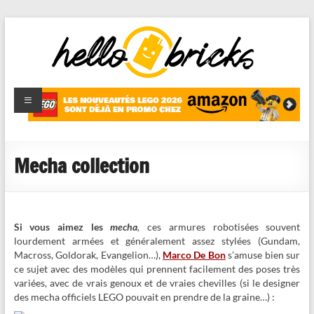
HelloBricks
Blog LEGO,
nouveaut�s
2022,
MOCs et
Mecha collection
reviews
Si vous aimez les
mecha
,
ces armures robotisées souvent
lourdement armées et généralement assez stylées (Gundam,
Macross, Goldorak, Evangelion…),
Marco De Bon
s’amuse bien sur
ce sujet avec des modèles qui prennent facilement des poses très
variées, avec de vrais genoux et de vraies chevilles (si le designer
des mecha officiels LEGO pouvait en prendre de la graine…) :