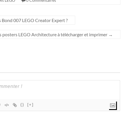
ws LEGO
0 Commentaires
s Bond 007 LEGO Creator Expert ?
 posters LEGO Architecture à télécharger et imprimer
→
{}
[+]