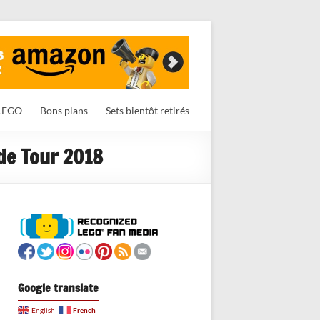
LEGO
Bons plans
Sets bientôt retirés
ide Tour 2018
Google translate
French
English