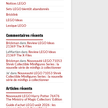
Notices LEGO
Sets LEGO bientôt abandonnés
Bricklink
LEGO Ideas
Lexique LEGO
Commentaires récents
Brickman
dans
Review LEGO Ideas
21369 The X-Files
LeMartien
dans
Review LEGO Ideas
21369 The X-Files
Brickman
dans
Nouveauté LEGO 71053
Shrek Collectible Minifigures Series : la
nouvelle série de minifigs à collectionner
Je'
dans
Nouveauté LEGO 71053 Shrek
Collectible Minifigures Series : la nouvelle
série de minifigs à collectionner
Articles récents
Nouveauté LEGO Harry Potter 76476
The Ministry of Magic Collectors’ Edition
Guide d’achat LEGO août 2026 : les