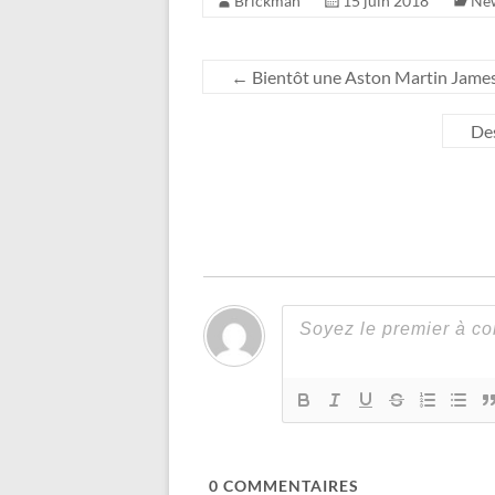
Brickman
15 juin 2018
Ne
←
Bientôt une Aston Martin Jame
Des
0
COMMENTAIRES