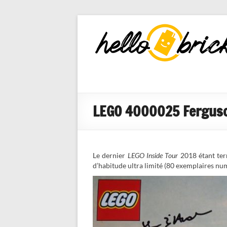
HelloBricks
Blog LEGO,
nouveaut�s
2022, MOCs
et reviews
LEGO 4000025 Ferguson 
Le dernier
LEGO Inside Tour
2018 étant ter
d’habitude ultra limité (80 exemplaires nu