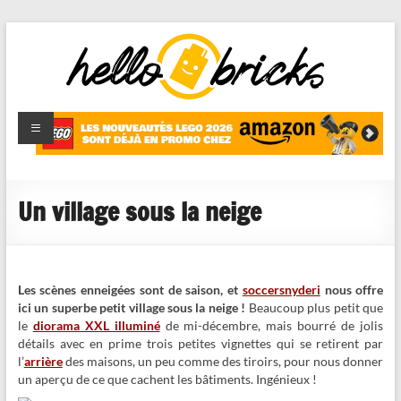
HelloBricks
Blog LEGO,
nouveaut�s
2022,
MOCs et
Un village sous la neige
reviews
Les scènes enneigées sont de saison, et
soccersnyderi
nous offre
ici un superbe petit village sous la neige !
Beaucoup plus petit que
le
diorama XXL illuminé
de mi-décembre, mais bourré de jolis
détails avec en prime trois petites vignettes qui se retirent par
l’
arrière
des maisons, un peu comme des tiroirs, pour nous donner
un aperçu de ce que cachent les bâtiments. Ingénieux !