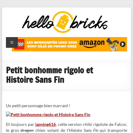
HelloBricks
Blog LEGO,
nouveaut�s
2022,
MOCs et
Petit bonhomme rigolo et
reviews
Histoire Sans Fin
Un petit personnage bien marrant !
Et toujours par
ianying616
, cette version chibi rigolote de Falcor,
le gros
dragon
chien volant de l’
Histoire Sans Fin
qui transporte