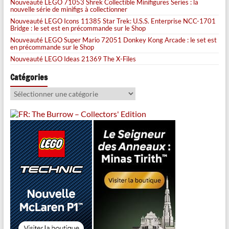
Nouveauté LEGO 71053 Shrek Collectible Minifigures Series : la
nouvelle série de minifigs à collectionner
Nouveauté LEGO Icons 11385 Star Trek: U.S.S. Enterprise NCC-1701
Bridge : le set est en précommande sur le Shop
Nouveauté LEGO Super Mario 72051 Donkey Kong Arcade : le set est
en précommande sur le Shop
Nouveauté LEGO Ideas 21369 The X-Files
Catégories
Catégories