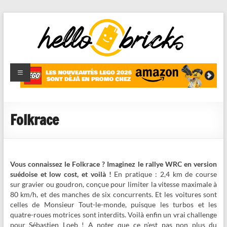
HelloBricks
Blog LEGO,
nouveaut�s
2022,
MOCs et
Folkrace
reviews
Vous connaissez le Folkrace ? Imaginez le rallye WRC en version
suédoise et low cost, et voilà !
En pratique : 2,4 km de course
sur gravier ou goudron, conçue pour limiter la vitesse maximale à
80 km/h, et des manches de six concurrents. Et les voitures sont
celles de Monsieur Tout-le-monde, puisque les turbos et les
quatre-roues motrices sont interdits. Voilà enfin un vrai challenge
pour Sébastien Loeb ! A noter que ce n’est pas non plus du