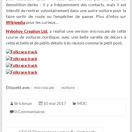
demolition derby : il y a fréquemment des contacts, mais il est
interdit de rentrer volontairement dans une autre voiture pour la
faire sortir de route ou l’empêcher de passer. Plus d’infos sur
Wikipedia
pour les curieux…
Nybohov Creation Ltd.
a réalisé une version microscale de cette
course de voitures nordique, avec une belle variété de décors à
cette échelle et de petits détails très réussis comme le petit pont.
Étiqueté avec :
microscale
voiture
Brickman
10 mai 2017
MOC
0 Commentaires
←
LEGO Dimensions vague 8 : c’est parti