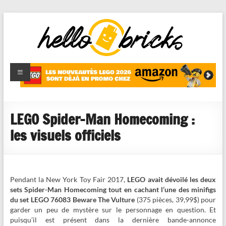
HelloBricks
Blog LEGO,
nouveaut�s
2022,
MOCs et
LEGO Spider-Man Homecoming :
reviews
les visuels officiels
Pendant la New York Toy Fair 2017,
LEGO avait dévoilé les deux
sets Spider-Man Homecoming tout en cachant l’une des minifigs
du set LEGO 76083 Beware The Vulture
(375 pièces, 39,99$) pour
garder un peu de mystère sur le personnage en question. Et
puisqu’il est présent dans la dernière bande-annonce