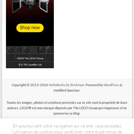
Copyright © 2013-2026
HelloBricks by Brickman
. Powered by
WordPress
&
modified Spacious.
Toutes les images, photos et créations présentes sur ce site sont la propriété de leurs
auteurs. LEGO® est une marque déposée par The LEGO Group qui n'approuve ni ne
sponsorise ce blog.
En poursuivant votre navigation sur ce site, vous acceptez
HelloBricks participe au Programme Partenaires d'Amazon EU, un programme
d'affiliation conçu pour permettre à des sites de percevoir une rémunération grace à
l’utilisation de cookies pour améliorer votre expérience de