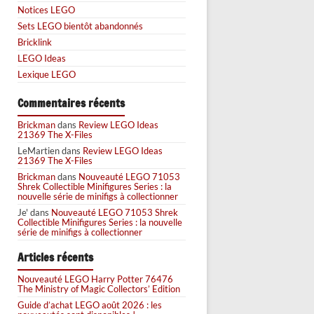
Notices LEGO
Sets LEGO bientôt abandonnés
Bricklink
LEGO Ideas
Lexique LEGO
Commentaires récents
Brickman
dans
Review LEGO Ideas
21369 The X-Files
LeMartien
dans
Review LEGO Ideas
21369 The X-Files
Brickman
dans
Nouveauté LEGO 71053
Shrek Collectible Minifigures Series : la
nouvelle série de minifigs à collectionner
Je'
dans
Nouveauté LEGO 71053 Shrek
Collectible Minifigures Series : la nouvelle
série de minifigs à collectionner
Articles récents
Nouveauté LEGO Harry Potter 76476
The Ministry of Magic Collectors’ Edition
Guide d’achat LEGO août 2026 : les