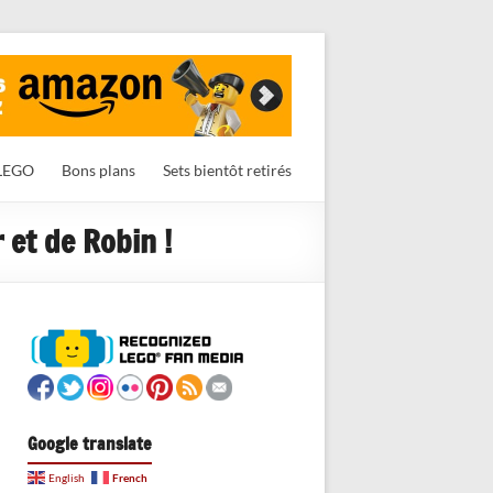
LEGO
Bons plans
Sets bientôt retirés
 et de Robin !
Google translate
French
English