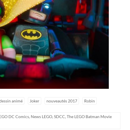
dessin animé
Joker
nouveautés 2017
Robin
EGO DC Comics
,
News LEGO
,
SDCC
,
The LEGO Batman Movie