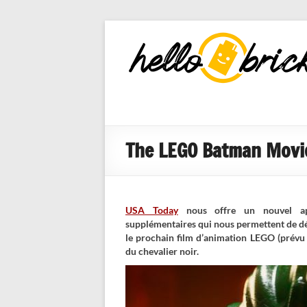
HelloBricks
Blog LEGO,
nouveaut�s
2022, MOCs
et reviews
The LEGO Batman Movie 
USA Today
nous offre un nouvel a
supplémentaires qui nous permettent de déc
le prochain film d’animation LEGO (prévu
du chevalier noir.