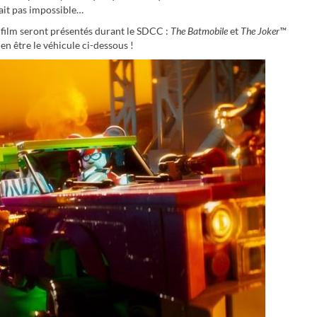
erait pas impossible…
 film seront présentés durant le SDCC :
The Batmobile
et
The Joker™
ien être le véhicule ci-dessous !