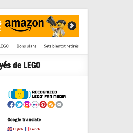
LEGO
Bons plans
Sets bientôt retirés
oyés de LEGO
Google translate
French
English