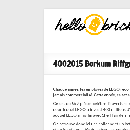
HelloBricks
Blog LEGO,
nouveaut�s
2022, MOCs
et reviews
4002015 Borkum Riffgru
Chaque année, les employés de LEGO reçoive
jamais commercialisé. Cette année, ce set 
Ce set de 559 pièces célèbre l’ouverture 
pour lequel LEGO a investi 400 millions d’
auquel LEGO a mis fin avec Shell l’an derni
On retrouve donc ici une éolienne et un ba
et de fonctionnalités du bateau, les employ