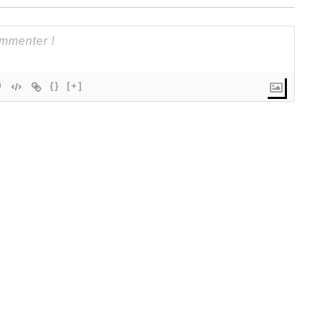
{}
[+]