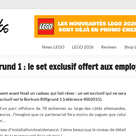
News LEGO
LEGO 2026
Reviews
Shop 
nd 1 : le set exclusif offert aux empl
nt avant Noël un cadeau qui fait rêver : un set exclusif qui ne sera
exclusif est le Borkum Riffgrund 1 (référence 4002015).
d’un parc offshore de 78 éoliennes au large des côtés allemandes,
euros. J’imagine que ce partenariat fera moins de vagues que celui
er…
teau d’installation/maintenance. J’aime beaucoup le niveau de détail
és de la marque ont de la chance !