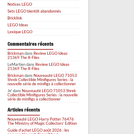
Notices LEGO
Sets LEGO bientôt abandonnés
Bricklink
LEGO Ideas
Lexique LEGO
Commentaires récents
Brickman
dans
Review LEGO Ideas
21369 The X-Files
LeMartien
dans
Review LEGO Ideas
21369 The X-Files
Brickman
dans
Nouveauté LEGO 71053
Shrek Collectible Minifigures Series : la
nouvelle série de minifigs à collectionner
Je'
dans
Nouveauté LEGO 71053 Shrek
Collectible Minifigures Series : la nouvelle
série de minifigs à collectionner
Articles récents
Nouveauté LEGO Harry Potter 76476
The Ministry of Magic Collectors’ Edition
Guide d’achat LEGO août 2026 : les