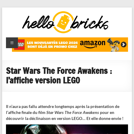
HelloBricks
Blog LEGO,
nouveaut�s
2022,
MOCs et
Star Wars The Force Awakens :
reviews
l’affiche version LEGO
Il n’aura pas fallu attendre longtemps après la présentation de
l’affiche finale du film
Star Wars The Force Awakens
pour en
découvrir la déclinaison en version LEGO… Et elle donne envie !