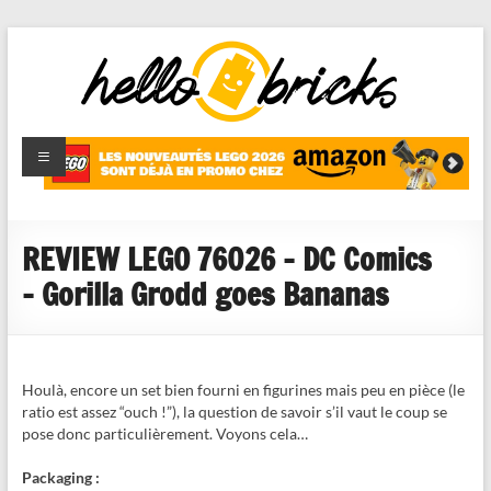
HelloBricks
Blog LEGO,
nouveaut�s
2022,
MOCs et
REVIEW LEGO 76026 – DC Comics
reviews
– Gorilla Grodd goes Bananas
Houlà, encore un set bien fourni en figurines mais peu en pièce (le
ratio est assez “ouch !”), la question de savoir s’il vaut le coup se
pose donc particulièrement. Voyons cela…
Packaging :