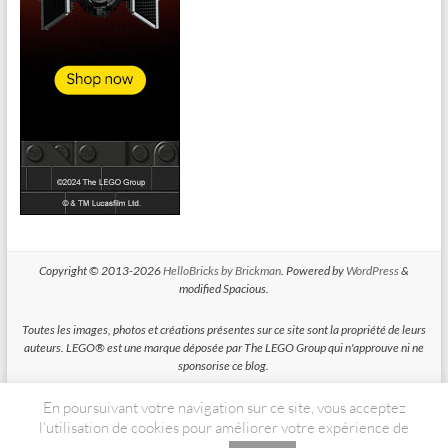
Copyright © 2013-2026
HelloBricks by Brickman
. Powered by
WordPress
&
modified Spacious.
Toutes les images, photos et créations présentes sur ce site sont la propriété de leurs
auteurs. LEGO® est une marque déposée par The LEGO Group qui n'approuve ni ne
sponsorise ce blog.
En poursuivant votre navigation sur ce site, vous acceptez
HelloBricks participe au Programme Partenaires d'Amazon EU, un programme
d'affiliation conçu pour permettre à des sites de percevoir une rémunération grace à
l’utilisation de cookies pour améliorer votre expérience de
la création de liens vers Amazon.fr