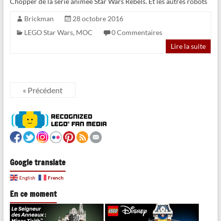
Chopper de la série animée Star Wars Rebels. Et les autres robots
Brickman
28 octobre 2016
LEGO Star Wars
,
MOC
0 Commentaires
Lire la suite
« Précédent
Google translate
French
English
En ce moment