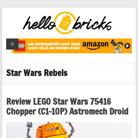
HelloBricks
Blog LEGO,
nouveaut�s
2022,
MOCs et
Star Wars Rebels
reviews
Review LEGO Star Wars 75416
Chopper (C1-10P) Astromech Droid