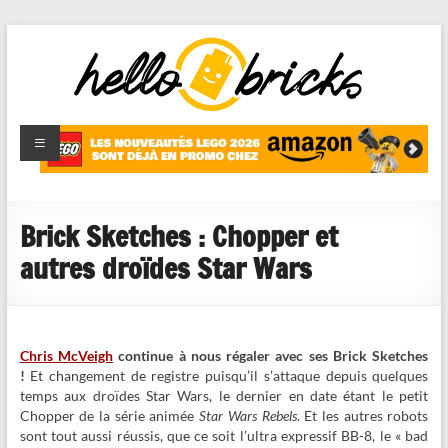
HelloBricks
Blog LEGO,
nouveaut�s
2022,
MOCs et
Brick Sketches : Chopper et
reviews
autres droïdes Star Wars
Chris McVeigh
continue à nous régaler avec ses Brick Sketches
!
Et changement de registre puisqu’il s’attaque depuis quelques
temps aux droïdes Star Wars, le dernier en date étant le petit
Chopper de la série animée
Star Wars Rebels
. Et les autres robots
sont tout aussi réussis, que ce soit l’ultra expressif BB-8, le « bad