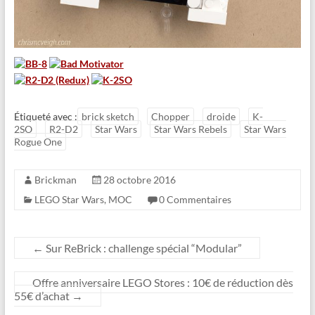
Étiqueté avec :
brick sketch
Chopper
droide
K-
2SO
R2-D2
Star Wars
Star Wars Rebels
Star Wars
Rogue One
Brickman
28 octobre 2016
LEGO Star Wars
,
MOC
0 Commentaires
←
Sur ReBrick : challenge spécial “Modular”
Offre anniversaire LEGO Stores : 10€ de réduction dès
55€ d’achat
→